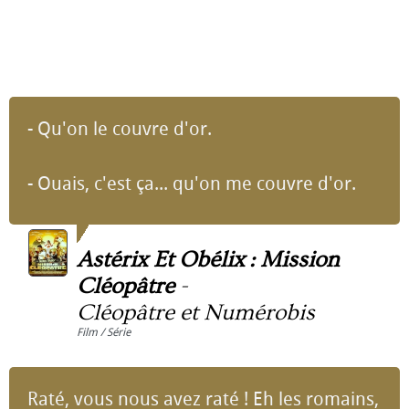
- Qu'on le couvre d'or.
- Ouais, c'est ça... qu'on me couvre d'or.
Astérix Et Obélix : Mission
Cléopâtre
-
Cléopâtre et Numérobis
Film / Série
Raté, vous nous avez raté ! Eh les romains,