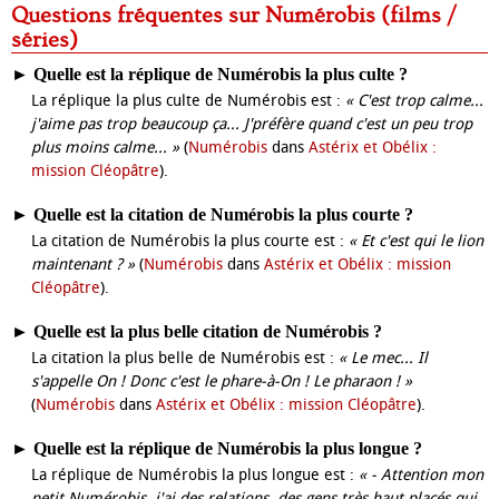
Questions fréquentes sur Numérobis (films /
séries)
►
Quelle est la réplique de Numérobis la plus culte ?
La réplique la plus culte de Numérobis est :
« C'est trop calme...
j'aime pas trop beaucoup ça... J'préfère quand c'est un peu trop
plus moins calme... »
(
Numérobis
dans
Astérix et Obélix :
mission Cléopâtre
).
►
Quelle est la citation de Numérobis la plus courte ?
La citation de Numérobis la plus courte est :
« Et c'est qui le lion
maintenant ? »
(
Numérobis
dans
Astérix et Obélix : mission
Cléopâtre
).
►
Quelle est la plus belle citation de Numérobis ?
La citation la plus belle de Numérobis est :
« Le mec... Il
s'appelle On ! Donc c'est le phare-à-On ! Le pharaon ! »
(
Numérobis
dans
Astérix et Obélix : mission Cléopâtre
).
►
Quelle est la réplique de Numérobis la plus longue ?
La réplique de Numérobis la plus longue est :
« - Attention mon
petit Numérobis, j'ai des relations, des gens très haut placés qui