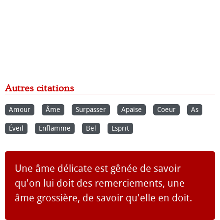
Autres citations
Amour
Âme
Surpasser
Apaise
Coeur
As
Éveil
Enflamme
Bel
Esprit
Une âme délicate est gênée de savoir
qu'on lui doit des remerciements, une
âme grossière, de savoir qu'elle en doit.