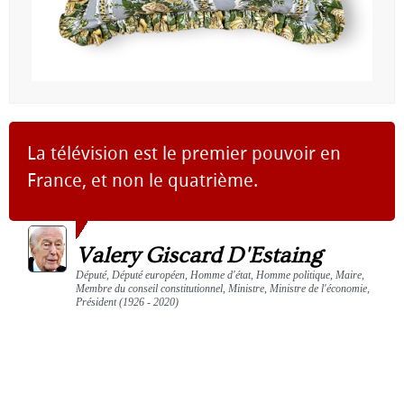
La télévision est le premier pouvoir en
France, et non le quatrième.
Valery Giscard D'Estaing
Député, Député européen, Homme d'état, Homme politique, Maire,
Membre du conseil constitutionnel, Ministre, Ministre de l'économie,
Président (1926 - 2020)