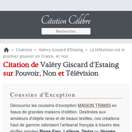
›
›
›
Citations
Valery Giscard d'Estaing
La télévision est le
premier pouvoir en France, et non...
Citation de
Valéry Giscard d'Estaing
sur
Pouvoir
,
Non
et
Télévision
Coussins d'Exception
Découvrez les coussins d'exception
MAISON TRAMIS
en
tissus de grandes maisons d'édition. Destinées aux
amateurs d'objets rares et de beaux textiles, nos créations
haut de gamme valorisent l'artisanat français à travers des
étoffes signées
Pierre Frey
,
Lelièvre
,
Dedar
ou
Hermès
.