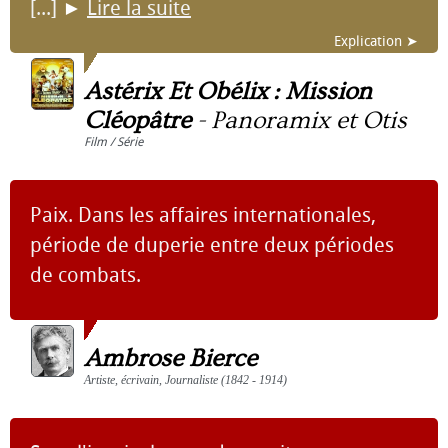
[...]
►
Lire la suite
Explication ➤
Astérix Et Obélix : Mission
Cléopâtre
-
Panoramix et Otis
Film / Série
Paix. Dans les affaires internationales,
période de duperie entre deux périodes
de combats.
Ambrose Bierce
Artiste, écrivain, Journaliste (1842 - 1914)