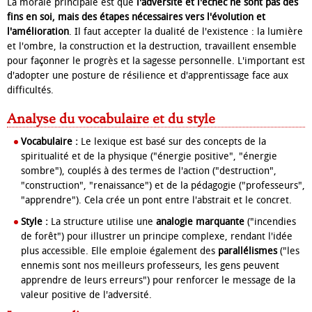
La morale principale est que
l'adversité et l'échec ne sont pas des
fins en soi, mais des étapes nécessaires vers l'évolution et
l'amélioration
. Il faut accepter la dualité de l'existence : la lumière
et l'ombre, la construction et la destruction, travaillent ensemble
pour façonner le progrès et la sagesse personnelle. L'important est
d'adopter une posture de résilience et d'apprentissage face aux
difficultés.
Analyse du vocabulaire et du style
Vocabulaire :
Le lexique est basé sur des concepts de la
spiritualité et de la physique ("énergie positive", "énergie
sombre"), couplés à des termes de l'action ("destruction",
"construction", "renaissance") et de la pédagogie ("professeurs",
"apprendre"). Cela crée un pont entre l'abstrait et le concret.
Style :
La structure utilise une
analogie marquante
("incendies
de forêt") pour illustrer un principe complexe, rendant l'idée
plus accessible. Elle emploie également des
parallélismes
("les
ennemis sont nos meilleurs professeurs, les gens peuvent
apprendre de leurs erreurs") pour renforcer le message de la
valeur positive de l'adversité.