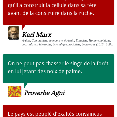
qu'il a construit la cellule dans sa tête
avant de la construire dans la ruche.
Karl Marx
Artiste, Communiste, économiste, écrivain, Essayiste, Homme politique,
Journaliste, Philosophe, Scientifique, Socialiste, Sociologue (1818 - 1883)
On ne peut pas chasser le singe de la forêt
en lui jetant des noix de palme.
Proverbe Agni
Le pays est peuplé d'exaltés convaincus