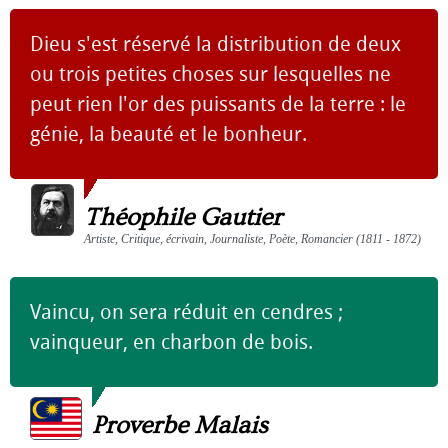
Dieu s'est réservé la distribution de deux
ou trois petites choses sur lesquelles ne
peut rien l'or des puissants de la terre : le
génie, la beauté et le bonheur.
Théophile Gautier
Artiste, Critique, écrivain, Journaliste, Poète, Romancier (1811 - 1872)
Vaincu, on sera réduit en cendres ;
vainqueur, en charbon de bois.
Proverbe Malais