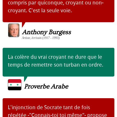
compris par quiconque, croyant ou non-
croyant. C'est la seule voie.
Anthony Burgess
Artiste, écrivain (1917 - 1993)
La colère du vrai croyant ne dure que le
temps de remettre son turban en ordre.
Proverbe Arabe
L'injonction de Socrate tant de fois
répétée -"Connais-toi toi même"- propose