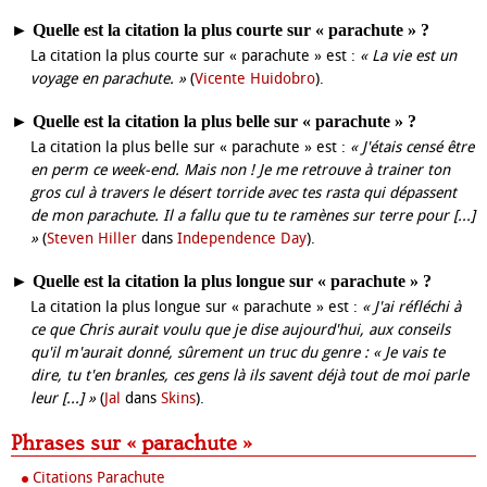
►
Quelle est la citation la plus courte sur « parachute » ?
La citation la plus courte sur « parachute » est :
« La vie est un
voyage en parachute. »
(
Vicente Huidobro
).
►
Quelle est la citation la plus belle sur « parachute » ?
La citation la plus belle sur « parachute » est :
« J'étais censé être
en perm ce week-end. Mais non ! Je me retrouve à trainer ton
gros cul à travers le désert torride avec tes rasta qui dépassent
de mon parachute. Il a fallu que tu te ramènes sur terre pour [...]
»
(
Steven Hiller
dans
Independence Day
).
►
Quelle est la citation la plus longue sur « parachute » ?
La citation la plus longue sur « parachute » est :
« J'ai réfléchi à
ce que Chris aurait voulu que je dise aujourd'hui, aux conseils
qu'il m'aurait donné, sûrement un truc du genre : « Je vais te
dire, tu t'en branles, ces gens là ils savent déjà tout de moi parle
leur [...] »
(
Jal
dans
Skins
).
Phrases sur « parachute »
Citations Parachute