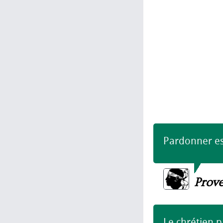
Pardonner est
Prov
Le chrétien p