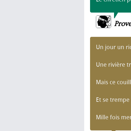
Prov
Un jour un r
Une rivière t
Mais ce coui
Et se trempe 
Mille fois me