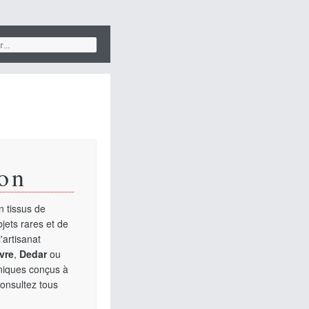
on
 tissus de
jets rares et de
'artisanat
vre
,
Dedar
ou
uniques conçus à
Consultez tous