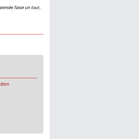
 pensée fasse un tour,
idien