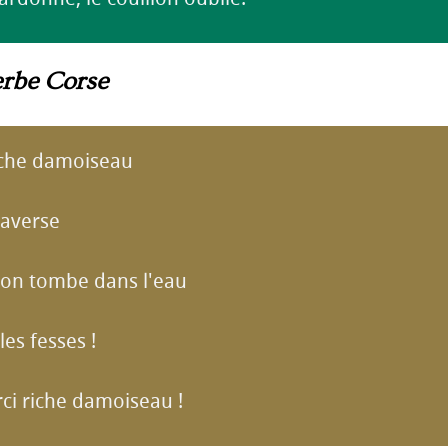
erbe Corse
iche damoiseau
raverse
llon tombe dans l'eau
les fesses !
rci riche damoiseau !