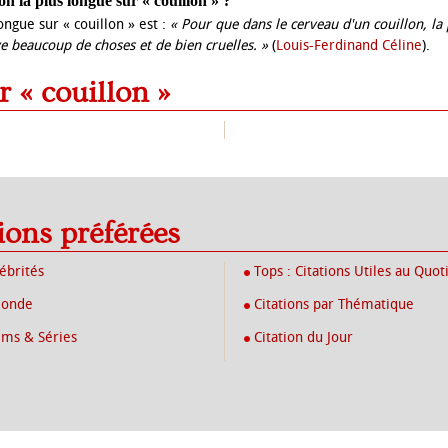
ion la plus longue sur « couillon » ?
longue sur « couillon » est :
« Pour que dans le cerveau d'un couillon, la
rive beaucoup de choses et de bien cruelles. »
(
Louis-Ferdinand Céline
).
r « couillon »
tions préférées
lébrités
Tops : Citations Utiles au Quot
Monde
Citations par Thématique
lms & Séries
Citation du Jour