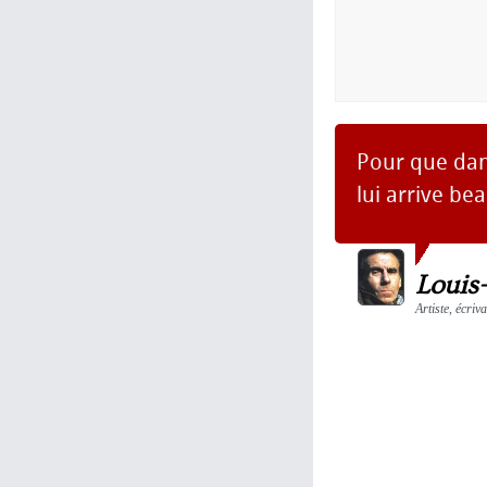
Pour que dans
lui arrive be
Louis
Artiste, écriv