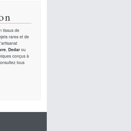
on
 tissus de
jets rares et de
'artisanat
vre
,
Dedar
ou
uniques conçus à
Consultez tous