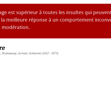
 est supérieur à toutes les insultes qui peuvent 
t la meilleure réponse à un comportement inconve
a modération.
re
te, Dramaturge, écrivain, Scénariste (1622 - 1673)