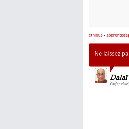
éthique
-
apprentissa
Ne laissez pa
Dalaï
Chef spirituel