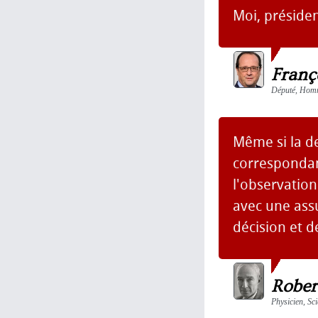
Moi, président
Franç
Député, Homme
Même si la d
correspondant
l'observatio
avec une ass
décision et de
Rober
Physicien, Sci