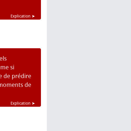
Explication ➤
els
ême si
e de prédire
 moments de
Explication ➤