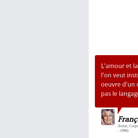
L'amour et la
l'on veut ins
oeuvre d'un c
pas le langage
Franç
Artiste, Conjo
- 1988)