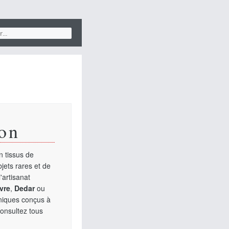
on
 tissus de
jets rares et de
'artisanat
vre
,
Dedar
ou
uniques conçus à
Consultez tous