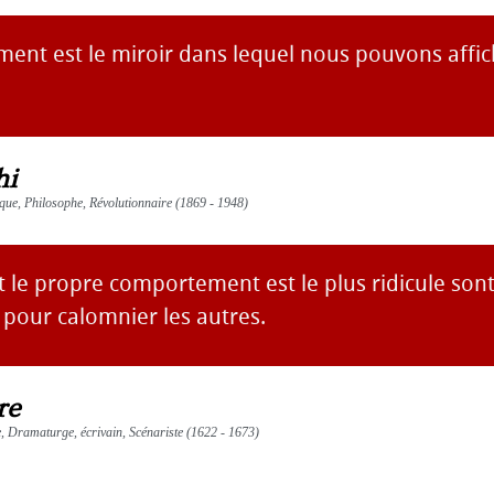
ent est le miroir dans lequel nous pouvons affic
hi
ue, Philosophe, Révolutionnaire (1869 - 1948)
 le propre comportement est le plus ridicule son
 pour calomnier les autres.
re
te, Dramaturge, écrivain, Scénariste (1622 - 1673)