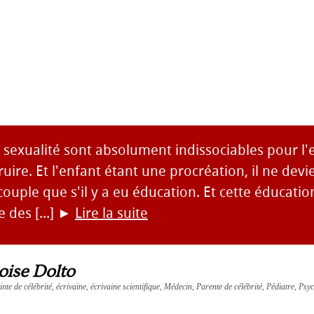
 sexualité sont absolument indissociables pour l
truire. Et l'enfant étant une procréation, il ne dev
ouple que s'il y a eu éducation. Et cette éducation
 des [...]
►
Lire la suite
oise Dolto
inte de célébrité, écrivaine, écrivaine scientifique, Médecin, Parente de célébrité, Pédiatre, Psy