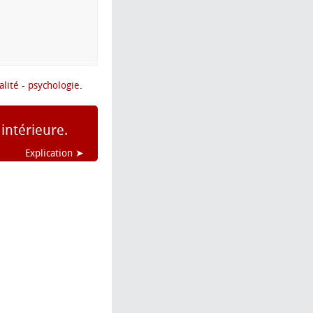
alité
-
psychologie
.
intérieure.
Explication ➤