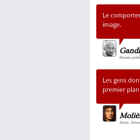
Le comportem
image.
Gand
Homme politiq
Les gens dont
premier plan
Moliè
Acteur, Artis