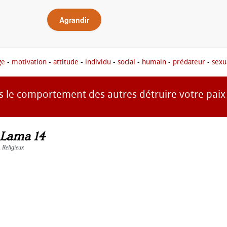
Agrandir
ge
-
motivation
-
attitude
-
individu
-
social
-
humain
-
prédateur
-
sexu
s le comportement des autres détruire votre paix 
 Lama 14
, Religieux