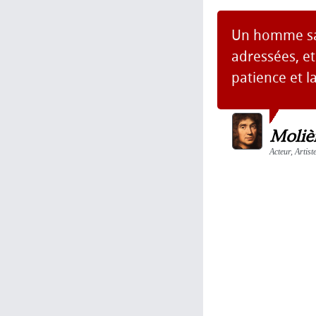
Un homme sage
adressées, e
patience et l
Moliè
Acteur, Artis