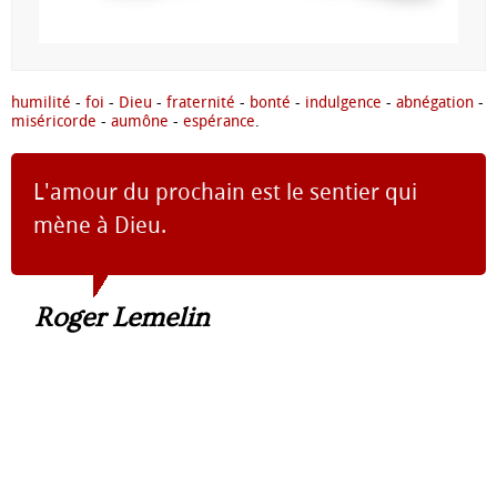
humilité
-
foi
-
Dieu
-
fraternité
-
bonté
-
indulgence
-
abnégation
-
miséricorde
-
aumône
-
espérance
.
L'amour du prochain est le sentier qui
mène à Dieu.
Roger Lemelin