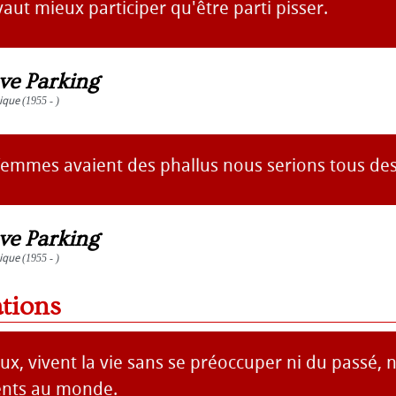
vaut mieux participer qu'être parti pisser.
ve Parking
ique
(1955 - )
s femmes avaient des phallus nous serions tous de
ve Parking
ique
(1955 - )
ations
ux, vivent la vie sans se préoccuper ni du passé, ni
sents au monde.