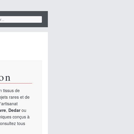
on
 tissus de
jets rares et de
'artisanat
vre
,
Dedar
ou
uniques conçus à
Consultez tous