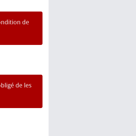
ondition de
bligé de les