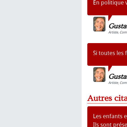
En politique 
Gusta
Artiste
,
Com
Si toutes le
Gusta
Artiste
,
Com
Autres cit
Les enfants e
Ils sont pré