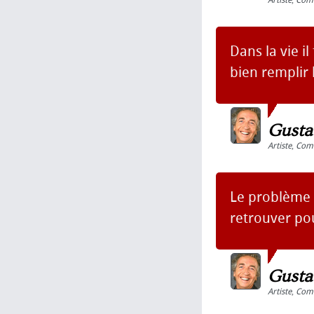
Artiste
,
Com
Dans la vie i
bien remplir 
Gusta
Artiste
,
Com
Le problème q
retrouver pou
Gusta
Artiste
,
Com