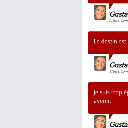
Gusta
Artiste
,
Com
Le destin est 
Gusta
Artiste
,
Com
Je suis trop 
avenir.
Gusta