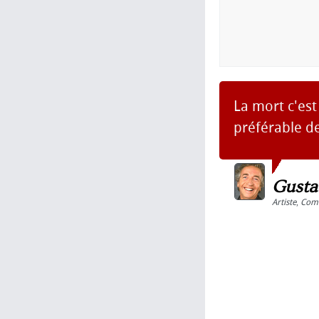
La mort c'est
préférable de
Gusta
Artiste
,
Com