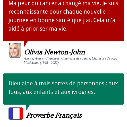
Ma peur du cancer a changé ma vie. Je suis
reconnaissante pour chaque nouvelle
journée en bonne santé que j'ai. Cela m'a
aidé à prioriser ma vie.
Olivia Newton-John
Actrice, Artiste, Chanteuse, Chanteuse de country, Chanteuse de pop,
Musicienne (1948 - 2022)
Dieu aide à trois sortes de personnes : aux
fous, aux enfants et aux ivrognes.
Proverbe Français