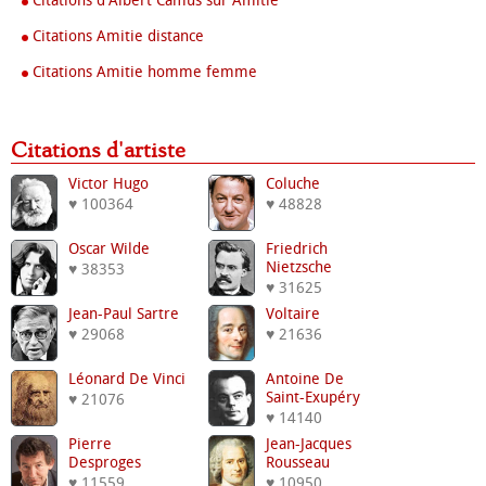
Citations d'Albert Camus sur Amitie
Citations Amitie distance
Citations Amitie homme femme
Citations d'artiste
Victor Hugo
Coluche
♥ 100364
♥ 48828
Oscar Wilde
Friedrich
Nietzsche
♥ 38353
♥ 31625
Jean-Paul Sartre
Voltaire
♥ 29068
♥ 21636
Léonard De Vinci
Antoine De
Saint-Exupéry
♥ 21076
♥ 14140
Pierre
Jean-Jacques
Desproges
Rousseau
♥ 11559
♥ 10950