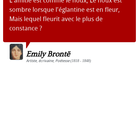
L'amitié est comme le houx, Le houx est
sombre lorsque l'églantine est en fleur,
Mais lequel fleurit avec le plus de
constance ?
Emily Brontë
Artiste
,
écrivaine
,
Poétesse
(1818 - 1848)