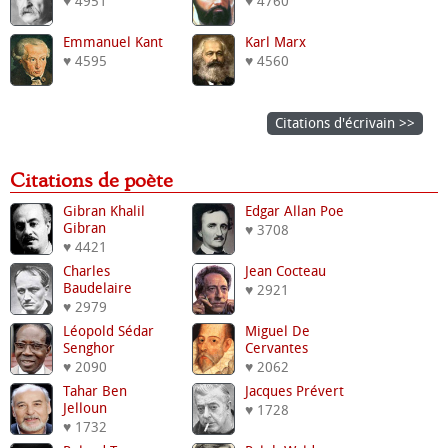
♥ 4951
♥ 4760
Emmanuel Kant
Karl Marx
♥ 4595
♥ 4560
Citations d'écrivain >>
Citations de poète
Gibran Khalil
Edgar Allan Poe
Gibran
♥ 3708
♥ 4421
Charles
Jean Cocteau
Baudelaire
♥ 2921
♥ 2979
Léopold Sédar
Miguel De
Senghor
Cervantes
♥ 2090
♥ 2062
Tahar Ben
Jacques Prévert
Jelloun
♥ 1728
♥ 1732