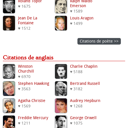
Roland Topor
Ralph Waldo
Emerson
♥ 1675
♥ 1589
Jean De La
Louis Aragon
Fontaine
♥ 1499
♥ 1512
Citations de poète >>
Citations de anglais
Winston
Charlie Chaplin
Churchill
♥ 5188
♥ 6970
Stephen Hawking
Bertrand Russell
♥ 3563
♥ 3182
Agatha Christie
Audrey Hepburn
♥ 1569
♥ 1268
Freddie Mercury
George Orwell
♥ 1211
♥ 1075