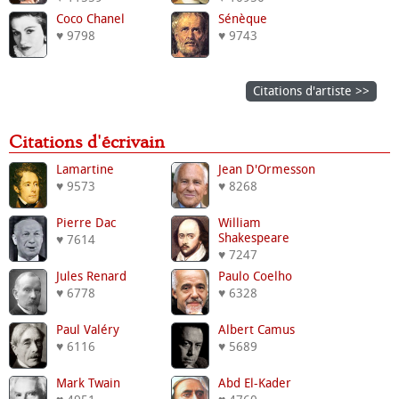
Coco Chanel
Sénèque
♥ 9798
♥ 9743
Citations d'artiste >>
Citations d'écrivain
Lamartine
Jean D'Ormesson
♥ 9573
♥ 8268
Pierre Dac
William
Shakespeare
♥ 7614
♥ 7247
Jules Renard
Paulo Coelho
♥ 6778
♥ 6328
Paul Valéry
Albert Camus
♥ 6116
♥ 5689
Mark Twain
Abd El-Kader