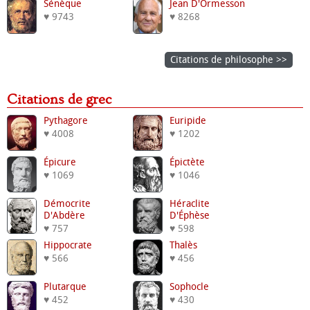
Sénèque
Jean D'Ormesson
♥ 9743
♥ 8268
Citations de philosophe >>
Citations de grec
Pythagore
Euripide
♥ 4008
♥ 1202
Épicure
Épictète
♥ 1069
♥ 1046
Démocrite
Héraclite
D'Abdère
D'Éphèse
♥ 757
♥ 598
Hippocrate
Thalès
♥ 566
♥ 456
Plutarque
Sophocle
♥ 452
♥ 430