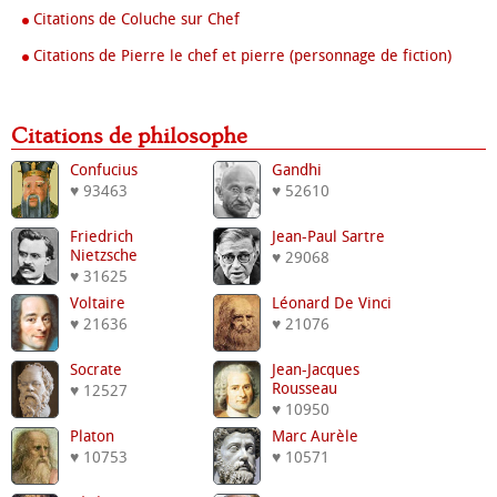
Citations de Coluche sur Chef
Citations de Pierre le chef et pierre (personnage de fiction)
Citations de philosophe
Confucius
Gandhi
♥ 93463
♥ 52610
Friedrich
Jean-Paul Sartre
Nietzsche
♥ 29068
♥ 31625
Voltaire
Léonard De Vinci
♥ 21636
♥ 21076
Socrate
Jean-Jacques
Rousseau
♥ 12527
♥ 10950
Platon
Marc Aurèle
♥ 10753
♥ 10571