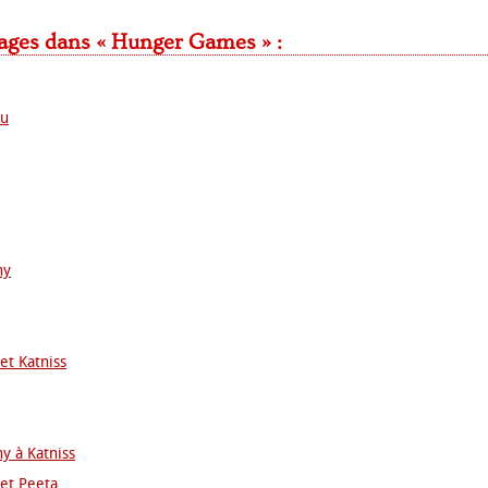
ages dans « Hunger Games » :
nu
hy
et Katniss
y à Katniss
et Peeta