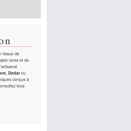
on
 tissus de
jets rares et de
'artisanat
vre
,
Dedar
ou
uniques conçus à
Consultez tous