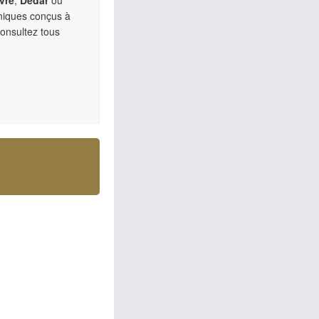
vre
,
Dedar
ou
uniques conçus à
Consultez tous