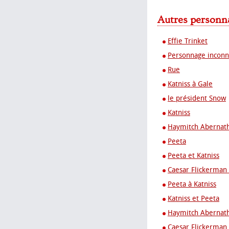
Autres personn
Effie Trinket
Personnage incon
Rue
Katniss à Gale
le président Snow
Katniss
Haymitch Abernat
Peeta
Peeta et Katniss
Caesar Flickerman 
Peeta à Katniss
Katniss et Peeta
Haymitch Abernath
Caesar Flickerman 