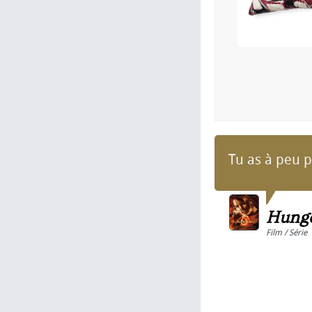
Tu as à peu 
Hung
Film / Série