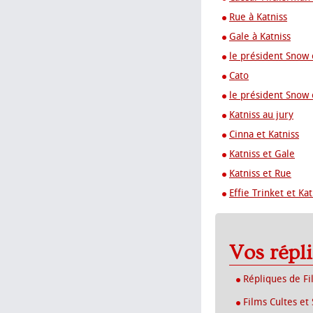
Rue à Katniss
Gale à Katniss
le président Snow 
Cato
le président Snow 
Katniss au jury
Cinna et Katniss
Katniss et Gale
Katniss et Rue
Effie Trinket et Kat
Vos répl
Répliques de Fi
Films Cultes et 