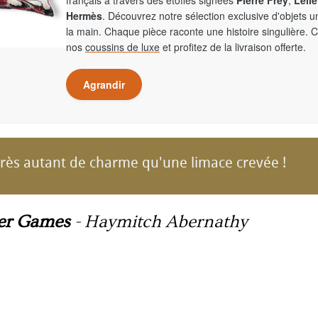
français à travers des étoffes signées
Pierre Frey
,
Leliè
Hermès
. Découvrez notre sélection exclusive d'objets 
la main. Chaque pièce raconte une histoire singulière. 
nos
coussins de luxe
et profitez de la livraison offerte.
Agrandir
près autant de charme qu'une limace crevée !
er Games
-
Haymitch Abernathy