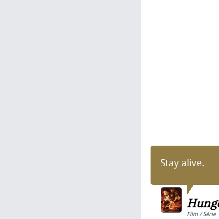
Stay alive.
Hung
Film / Série