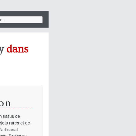
y
dans
on
 tissus de
jets rares et de
'artisanat