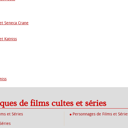
et Seneca Crane
et Katniss
niss
iques de films cultes et séries
lms et Séries
Personnages de Films et Série
Séries