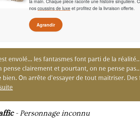
la main. Chaque pièce raconte une histoire singulière. 
nos
coussins de luxe
et profitez de la livraison offerte.
Agrandir
st envolé... les fantasmes font parti de la réalité.
 on pense clairement et pourtant, on ne pense pas... 
bien. On arrête d'essayer de tout maitriser. Des f
 suite
ffic
-
Personnage inconnu