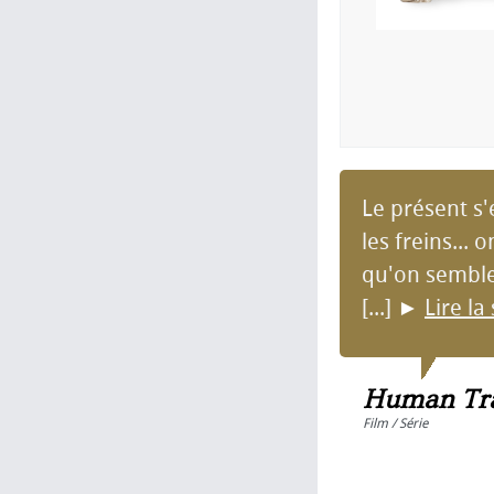
Le présent s'e
les freins...
qu'on semble 
[...]
►
Lire la
Human Tra
Film / Série