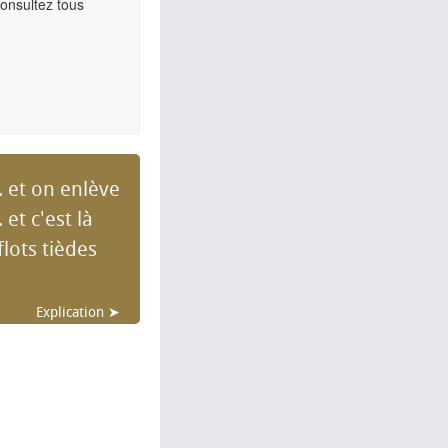
Consultez tous
.. et on enlève
et c'est là
lots tièdes
Explication ➤