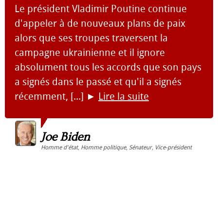
Le président Vladimir Poutine continue
d'appeler à de nouveaux plans de paix
alors que ses troupes traversent la
campagne ukrainienne et il ignore
absolument tous les accords que son pays
a signés dans le passé et qu'il a signés
récemment, [...]
►
Lire la suite
Joe Biden
Homme d'état
,
Homme politique
,
Sénateur
,
Vice-président