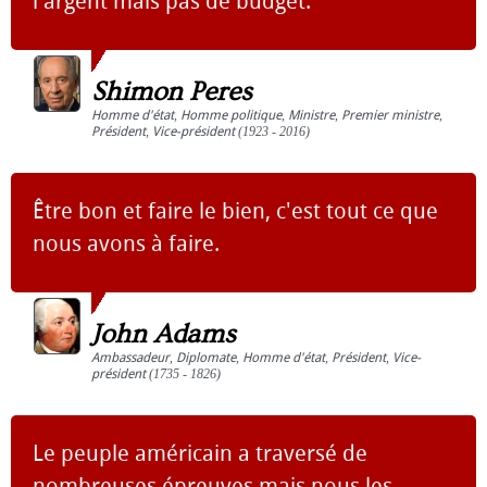
l'argent mais pas de budget.
Shimon Peres
Homme d'état
,
Homme politique
,
Ministre
,
Premier ministre
,
Président
,
Vice-président
(1923 - 2016)
Être bon et faire le bien, c'est tout ce que
nous avons à faire.
John Adams
Ambassadeur
,
Diplomate
,
Homme d'état
,
Président
,
Vice-
président
(1735 - 1826)
Le peuple américain a traversé de
nombreuses épreuves mais nous les