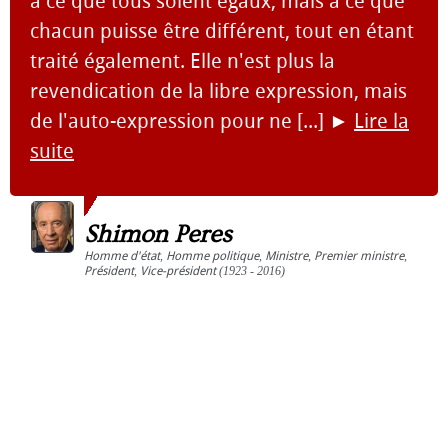
à ce que tous soient égaux, mais à ce que
chacun puisse être différent, tout en étant
traité également. Elle n'est plus la
revendication de la libre expression, mais
de l'auto-expression pour ne [...]
►
Lire la
suite
Shimon Peres
Homme d'état
,
Homme politique
,
Ministre
,
Premier ministre
,
Président
,
Vice-président
(1923 - 2016)