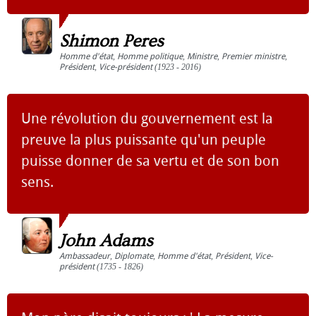
Shimon Peres
Homme d'état
,
Homme politique
,
Ministre
,
Premier ministre
,
Président
,
Vice-président
(1923 - 2016)
Une révolution du gouvernement est la
preuve la plus puissante qu'un peuple
puisse donner de sa vertu et de son bon
sens.
John Adams
Ambassadeur
,
Diplomate
,
Homme d'état
,
Président
,
Vice-
président
(1735 - 1826)