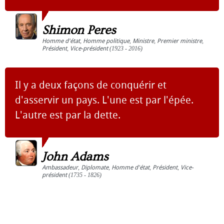
Shimon Peres
Homme d'état
,
Homme politique
,
Ministre
,
Premier ministre
,
Président
,
Vice-président
(1923 - 2016)
Il y a deux façons de conquérir et
d'asservir un pays. L'une est par l'épée.
L'autre est par la dette.
John Adams
Ambassadeur
,
Diplomate
,
Homme d'état
,
Président
,
Vice-
président
(1735 - 1826)