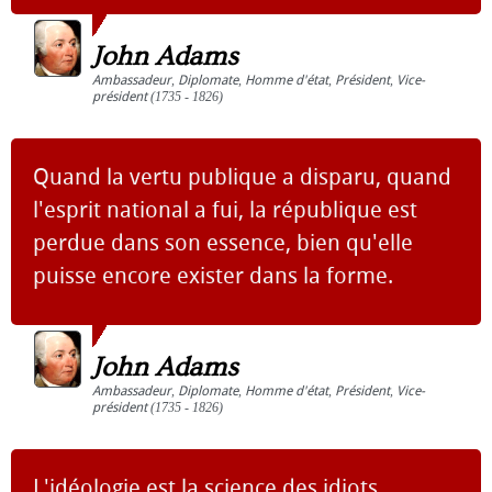
John Adams
Ambassadeur
,
Diplomate
,
Homme d'état
,
Président
,
Vice-
président
(1735 - 1826)
Quand la vertu publique a disparu, quand
l'esprit national a fui, la république est
perdue dans son essence, bien qu'elle
puisse encore exister dans la forme.
John Adams
Ambassadeur
,
Diplomate
,
Homme d'état
,
Président
,
Vice-
président
(1735 - 1826)
L'idéologie est la science des idiots.