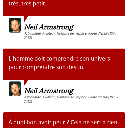
très, très petit.
Neil Armstrong
Astronaute
,
Aviateur
,
Homme de l'espace
,
Pilote d'essai
(1930 -
2012)
L'homme doit comprendre son univers
pour comprendre son destin.
Neil Armstrong
Astronaute
,
Aviateur
,
Homme de l'espace
,
Pilote d'essai
(1930 -
2012)
À quoi bon avoir peur ? Cela ne sert à rien.