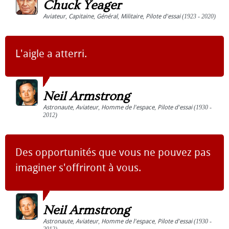
Chuck Yeager
Aviateur
,
Capitaine
,
Général
,
Militaire
,
Pilote d'essai
(1923 - 2020)
L'aigle a atterri.
Neil Armstrong
Astronaute
,
Aviateur
,
Homme de l'espace
,
Pilote d'essai
(1930 -
2012)
Des opportunités que vous ne pouvez pas
imaginer s'offriront à vous.
Neil Armstrong
Astronaute
,
Aviateur
,
Homme de l'espace
,
Pilote d'essai
(1930 -