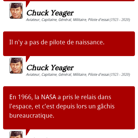
Chuck Yeager
Aviateur
,
Capitaine
,
Général
,
Militaire
,
Pilote d'essai
(1923 - 2020)
Il n'y a pas de pilote de naissance.
Chuck Yeager
Aviateur
,
Capitaine
,
Général
,
Militaire
,
Pilote d'essai
(1923 - 2020)
En 1966, la NASA a pris le relais dans
l'espace, et c'est depuis lors un gâchis
bureaucratique.