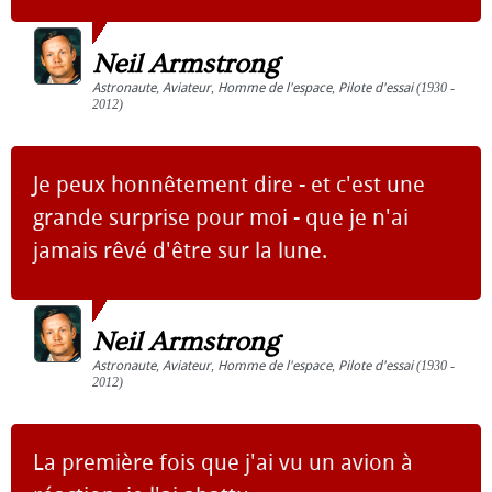
Neil Armstrong
Astronaute
,
Aviateur
,
Homme de l'espace
,
Pilote d'essai
(1930 -
2012)
Je peux honnêtement dire - et c'est une
grande surprise pour moi - que je n'ai
jamais rêvé d'être sur la lune.
Neil Armstrong
Astronaute
,
Aviateur
,
Homme de l'espace
,
Pilote d'essai
(1930 -
2012)
La première fois que j'ai vu un avion à