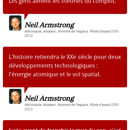
Les gens aiment les théories du complot.
Neil Armstrong
Astronaute
,
Aviateur
,
Homme de l'espace
,
Pilote d'essai
(1930 -
2012)
L'histoire retiendra le XXe siècle pour deux
développements technologiques :
l'énergie atomique et le vol spatial.
Neil Armstrong
Astronaute
,
Aviateur
,
Homme de l'espace
,
Pilote d'essai
(1930 -
2012)