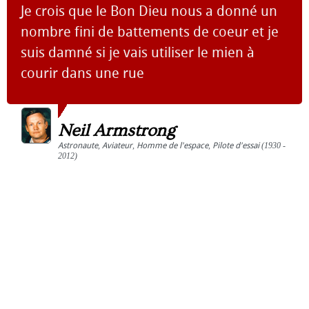
Je crois que le Bon Dieu nous a donné un
nombre fini de battements de coeur et je
suis damné si je vais utiliser le mien à
courir dans une rue
Neil Armstrong
Astronaute
,
Aviateur
,
Homme de l'espace
,
Pilote d'essai
(1930 -
2012)