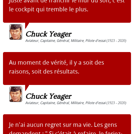
Juste avant de franchir le mur du son, c'est
le cockpit qui tremble le plus.
Chuck Yeager
Aviateur
,
Capitaine
,
Général
,
Militaire
,
Pilote d'essai
(1923 - 2020)
Au moment de vérité, il y a soit des
raisons, soit des résultats.
Chuck Yeager
Aviateur
,
Capitaine
,
Général
,
Militaire
,
Pilote d'essai
(1923 - 2020)
Je n'ai aucun regret sur ma vie. Les gens
demandent : " Si c'était à refaire, le feriez-