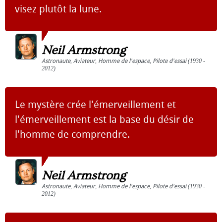
visez plutôt la lune.
Neil Armstrong
Astronaute
,
Aviateur
,
Homme de l'espace
,
Pilote d'essai
(1930 -
2012)
Le mystère crée l'émerveillement et
l'émerveillement est la base du désir de
l'homme de comprendre.
Neil Armstrong
Astronaute
,
Aviateur
,
Homme de l'espace
,
Pilote d'essai
(1930 -
2012)