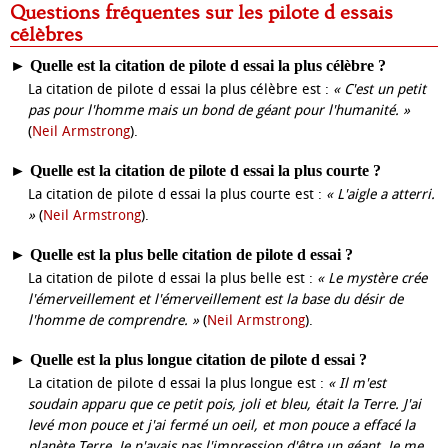
Questions fréquentes sur les pilote d essais
célèbres
►
Quelle est la citation de pilote d essai la plus célèbre ?
La citation de pilote d essai la plus célèbre est :
« C'est un petit
pas pour l'homme mais un bond de géant pour l'humanité. »
(
Neil Armstrong
).
►
Quelle est la citation de pilote d essai la plus courte ?
La citation de pilote d essai la plus courte est :
« L'aigle a atterri.
»
(
Neil Armstrong
).
►
Quelle est la plus belle citation de pilote d essai ?
La citation de pilote d essai la plus belle est :
« Le mystère crée
l'émerveillement et l'émerveillement est la base du désir de
l'homme de comprendre. »
(
Neil Armstrong
).
►
Quelle est la plus longue citation de pilote d essai ?
La citation de pilote d essai la plus longue est :
« Il m'est
soudain apparu que ce petit pois, joli et bleu, était la Terre. J'ai
levé mon pouce et j'ai fermé un oeil, et mon pouce a effacé la
planète Terre. Je n'avais pas l'impression d'être un géant. Je me