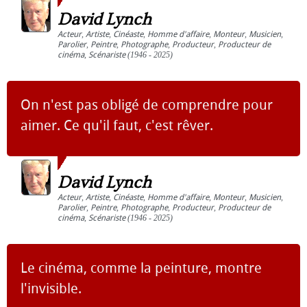
David Lynch
Acteur
,
Artiste
,
Cinéaste
,
Homme d'affaire
,
Monteur
,
Musicien
,
Parolier
,
Peintre
,
Photographe
,
Producteur
,
Producteur de
cinéma
,
Scénariste
(1946 - 2025)
On n'est pas obligé de comprendre pour
aimer. Ce qu'il faut, c'est rêver.
David Lynch
Acteur
,
Artiste
,
Cinéaste
,
Homme d'affaire
,
Monteur
,
Musicien
,
Parolier
,
Peintre
,
Photographe
,
Producteur
,
Producteur de
cinéma
,
Scénariste
(1946 - 2025)
Le cinéma, comme la peinture, montre
l'invisible.