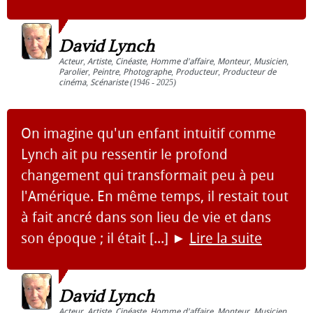
David Lynch
Acteur
,
Artiste
,
Cinéaste
,
Homme d'affaire
,
Monteur
,
Musicien
,
Parolier
,
Peintre
,
Photographe
,
Producteur
,
Producteur de
cinéma
,
Scénariste
(1946 - 2025)
On imagine qu'un enfant intuitif comme
Lynch ait pu ressentir le profond
changement qui transformait peu à peu
l'Amérique. En même temps, il restait tout
à fait ancré dans son lieu de vie et dans
son époque ; il était [...]
►
Lire la suite
David Lynch
Acteur
,
Artiste
,
Cinéaste
,
Homme d'affaire
,
Monteur
,
Musicien
,