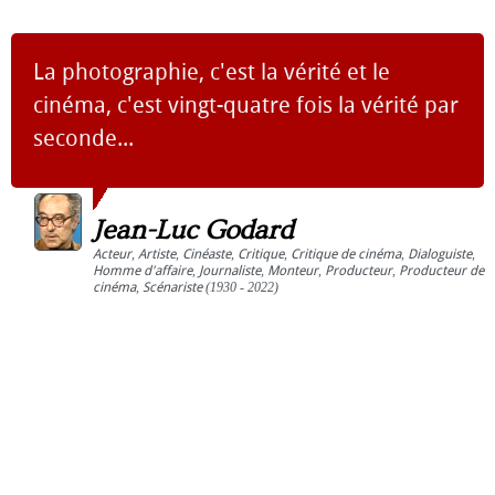
La photographie, c'est la vérité et le
cinéma, c'est vingt-quatre fois la vérité par
seconde...
Jean-Luc Godard
Acteur
,
Artiste
,
Cinéaste
,
Critique
,
Critique de cinéma
,
Dialoguiste
,
Homme d'affaire
,
Journaliste
,
Monteur
,
Producteur
,
Producteur de
cinéma
,
Scénariste
(1930 - 2022)