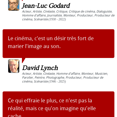
Jean-Luc Godard
Acteur
,
Artiste
,
Cinéaste
,
Critique
,
Critique de cinéma
,
Dialoguiste
,
Homme d'affaire
,
Journaliste
,
Monteur
,
Producteur
,
Producteur de
cinéma
,
Scénariste
(1930 - 2022)
Le cinéma, c'est un désir très fort de
marier l'image au son.
David Lynch
Acteur
,
Artiste
,
Cinéaste
,
Homme d'affaire
,
Monteur
,
Musicien
,
Parolier
,
Peintre
,
Photographe
,
Producteur
,
Producteur de
cinéma
,
Scénariste
(1946 - 2025)
Ce qui effraie le plus, ce n'est pas la
réalité, mais ce qu'on imagine qu'elle
cache.