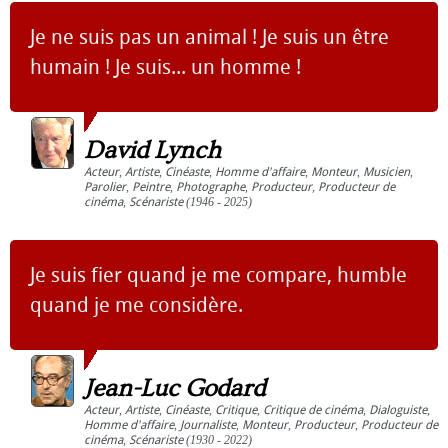
Je ne suis pas un animal ! Je suis un être
humain ! Je suis... un homme !
David Lynch
Acteur
,
Artiste
,
Cinéaste
,
Homme d'affaire
,
Monteur
,
Musicien
,
Parolier
,
Peintre
,
Photographe
,
Producteur
,
Producteur de
cinéma
,
Scénariste
(1946 - 2025)
Je suis fier quand je me compare, humble
quand je me considère.
Jean-Luc Godard
Acteur
,
Artiste
,
Cinéaste
,
Critique
,
Critique de cinéma
,
Dialoguiste
,
Homme d'affaire
,
Journaliste
,
Monteur
,
Producteur
,
Producteur de
cinéma
,
Scénariste
(1930 - 2022)