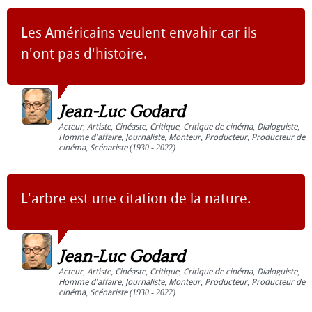
Les Américains veulent envahir car ils
n'ont pas d'histoire.
Jean-Luc Godard
Acteur
,
Artiste
,
Cinéaste
,
Critique
,
Critique de cinéma
,
Dialoguiste
,
Homme d'affaire
,
Journaliste
,
Monteur
,
Producteur
,
Producteur de
cinéma
,
Scénariste
(1930 - 2022)
L'arbre est une citation de la nature.
Jean-Luc Godard
Acteur
,
Artiste
,
Cinéaste
,
Critique
,
Critique de cinéma
,
Dialoguiste
,
Homme d'affaire
,
Journaliste
,
Monteur
,
Producteur
,
Producteur de
cinéma
,
Scénariste
(1930 - 2022)