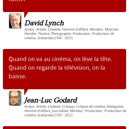
David Lynch
Acteur
,
Artiste
,
Cinéaste
,
Homme d'affaire
,
Monteur
,
Musicien
,
Parolier
,
Peintre
,
Photographe
,
Producteur
,
Producteur de
cinéma
,
Scénariste
(1946 - 2025)
Quand on va au cinéma, on lève la tête.
Quand on regarde la télévision, on la
baisse.
Jean-Luc Godard
Acteur
,
Artiste
,
Cinéaste
,
Critique
,
Critique de cinéma
,
Dialoguiste
,
Homme d'affaire
,
Journaliste
,
Monteur
,
Producteur
,
Producteur de
cinéma
,
Scénariste
(1930 - 2022)