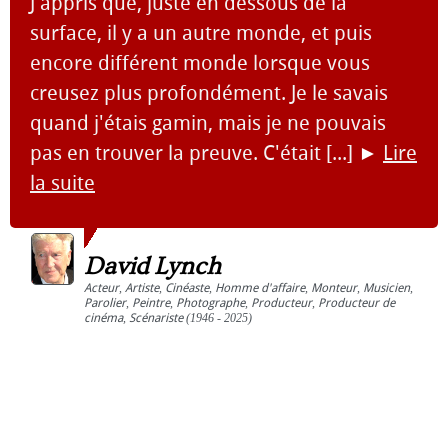
J'appris que, juste en dessous de la
surface, il y a un autre monde, et puis
encore différent monde lorsque vous
creusez plus profondément. Je le savais
quand j'étais gamin, mais je ne pouvais
pas en trouver la preuve. C'était [...]
►
Lire
la suite
David Lynch
Acteur
,
Artiste
,
Cinéaste
,
Homme d'affaire
,
Monteur
,
Musicien
,
Parolier
,
Peintre
,
Photographe
,
Producteur
,
Producteur de
cinéma
,
Scénariste
(1946 - 2025)