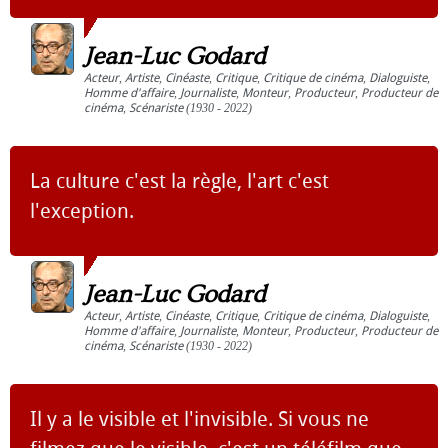
Jean-Luc Godard
Acteur
,
Artiste
,
Cinéaste
,
Critique
,
Critique de cinéma
,
Dialoguiste
,
Homme d'affaire
,
Journaliste
,
Monteur
,
Producteur
,
Producteur de
cinéma
,
Scénariste
(1930 - 2022)
La culture c'est la règle, l'art c'est
l'exception.
Jean-Luc Godard
Acteur
,
Artiste
,
Cinéaste
,
Critique
,
Critique de cinéma
,
Dialoguiste
,
Homme d'affaire
,
Journaliste
,
Monteur
,
Producteur
,
Producteur de
cinéma
,
Scénariste
(1930 - 2022)
Il y a le visible et l'invisible. Si vous ne