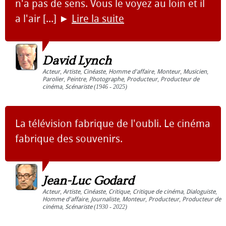
n'a pas de sens. Vous le voyez au loin et il
a l'air [...]
►
Lire la suite
David Lynch
Acteur
,
Artiste
,
Cinéaste
,
Homme d'affaire
,
Monteur
,
Musicien
,
Parolier
,
Peintre
,
Photographe
,
Producteur
,
Producteur de
cinéma
,
Scénariste
(1946 - 2025)
La télévision fabrique de l'oubli. Le cinéma
fabrique des souvenirs.
Jean-Luc Godard
Acteur
,
Artiste
,
Cinéaste
,
Critique
,
Critique de cinéma
,
Dialoguiste
,
Homme d'affaire
,
Journaliste
,
Monteur
,
Producteur
,
Producteur de
cinéma
,
Scénariste
(1930 - 2022)