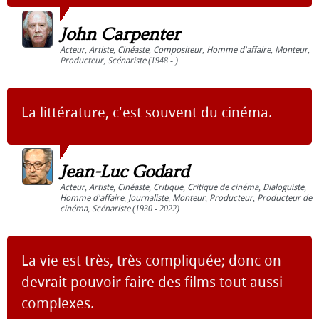
John Carpenter
Acteur
,
Artiste
,
Cinéaste
,
Compositeur
,
Homme d'affaire
,
Monteur
,
Producteur
,
Scénariste
(1948 - )
La littérature, c'est souvent du cinéma.
Jean-Luc Godard
Acteur
,
Artiste
,
Cinéaste
,
Critique
,
Critique de cinéma
,
Dialoguiste
,
Homme d'affaire
,
Journaliste
,
Monteur
,
Producteur
,
Producteur de
cinéma
,
Scénariste
(1930 - 2022)
La vie est très, très compliquée; donc on
devrait pouvoir faire des films tout aussi
complexes.