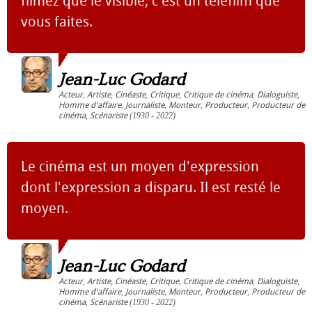
filmez que le visible, c'est un téléfilm que
vous faites.
Jean-Luc Godard
Acteur
,
Artiste
,
Cinéaste
,
Critique
,
Critique de cinéma
,
Dialoguiste
,
Homme d'affaire
,
Journaliste
,
Monteur
,
Producteur
,
Producteur de
cinéma
,
Scénariste
(1930 - 2022)
Le cinéma est un moyen d'expression
dont l'expression a disparu. Il est resté le
moyen.
Jean-Luc Godard
Acteur
,
Artiste
,
Cinéaste
,
Critique
,
Critique de cinéma
,
Dialoguiste
,
Homme d'affaire
,
Journaliste
,
Monteur
,
Producteur
,
Producteur de
cinéma
,
Scénariste
(1930 - 2022)