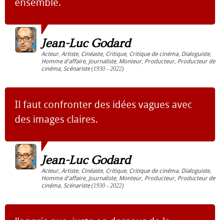
ensemble.
Jean-Luc Godard
Acteur
,
Artiste
,
Cinéaste
,
Critique
,
Critique de cinéma
,
Dialoguiste
,
Homme d'affaire
,
Journaliste
,
Monteur
,
Producteur
,
Producteur de
cinéma
,
Scénariste
(1930 - 2022)
Il faut confronter des idées vagues avec
des images claires.
Jean-Luc Godard
Acteur
,
Artiste
,
Cinéaste
,
Critique
,
Critique de cinéma
,
Dialoguiste
,
Homme d'affaire
,
Journaliste
,
Monteur
,
Producteur
,
Producteur de
cinéma
,
Scénariste
(1930 - 2022)