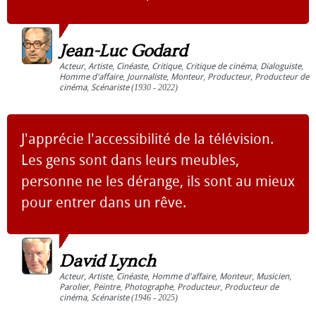
Jean-Luc Godard
Acteur
,
Artiste
,
Cinéaste
,
Critique
,
Critique de cinéma
,
Dialoguiste
,
Homme d'affaire
,
Journaliste
,
Monteur
,
Producteur
,
Producteur de
cinéma
,
Scénariste
(1930 - 2022)
J'apprécie l'accessibilité de la télévision.
Les gens sont dans leurs meubles,
personne ne les dérange, ils sont au mieux
pour entrer dans un rêve.
David Lynch
Acteur
,
Artiste
,
Cinéaste
,
Homme d'affaire
,
Monteur
,
Musicien
,
Parolier
,
Peintre
,
Photographe
,
Producteur
,
Producteur de
cinéma
,
Scénariste
(1946 - 2025)