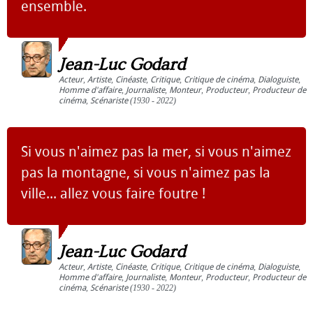
ensemble.
Jean-Luc Godard
Acteur
,
Artiste
,
Cinéaste
,
Critique
,
Critique de cinéma
,
Dialoguiste
,
Homme d'affaire
,
Journaliste
,
Monteur
,
Producteur
,
Producteur de
cinéma
,
Scénariste
(1930 - 2022)
Si vous n'aimez pas la mer, si vous n'aimez
pas la montagne, si vous n'aimez pas la
ville... allez vous faire foutre !
Jean-Luc Godard
Acteur
,
Artiste
,
Cinéaste
,
Critique
,
Critique de cinéma
,
Dialoguiste
,
Homme d'affaire
,
Journaliste
,
Monteur
,
Producteur
,
Producteur de
cinéma
,
Scénariste
(1930 - 2022)