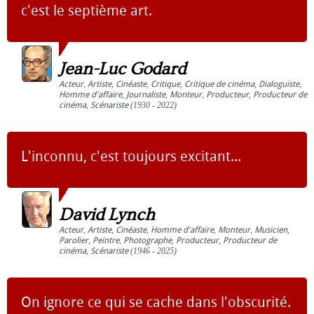
c'est le septième art.
Jean-Luc Godard
Acteur
,
Artiste
,
Cinéaste
,
Critique
,
Critique de cinéma
,
Dialoguiste
,
Homme d'affaire
,
Journaliste
,
Monteur
,
Producteur
,
Producteur de
cinéma
,
Scénariste
(1930 - 2022)
L'inconnu, c'est toujours excitant...
David Lynch
Acteur
,
Artiste
,
Cinéaste
,
Homme d'affaire
,
Monteur
,
Musicien
,
Parolier
,
Peintre
,
Photographe
,
Producteur
,
Producteur de
cinéma
,
Scénariste
(1946 - 2025)
On ignore ce qui se cache dans l'obscurité.