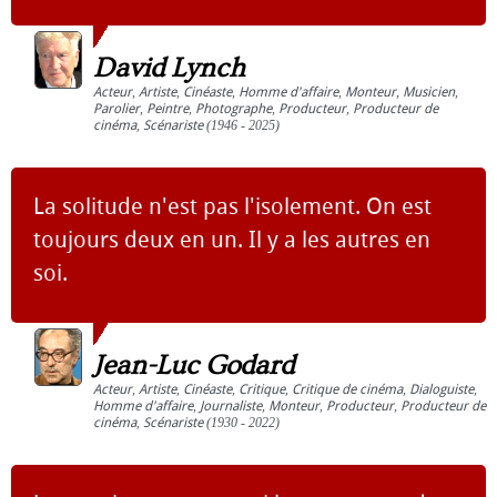
David Lynch
Acteur
,
Artiste
,
Cinéaste
,
Homme d'affaire
,
Monteur
,
Musicien
,
Parolier
,
Peintre
,
Photographe
,
Producteur
,
Producteur de
cinéma
,
Scénariste
(1946 - 2025)
La solitude n'est pas l'isolement. On est
toujours deux en un. Il y a les autres en
soi.
Jean-Luc Godard
Acteur
,
Artiste
,
Cinéaste
,
Critique
,
Critique de cinéma
,
Dialoguiste
,
Homme d'affaire
,
Journaliste
,
Monteur
,
Producteur
,
Producteur de
cinéma
,
Scénariste
(1930 - 2022)