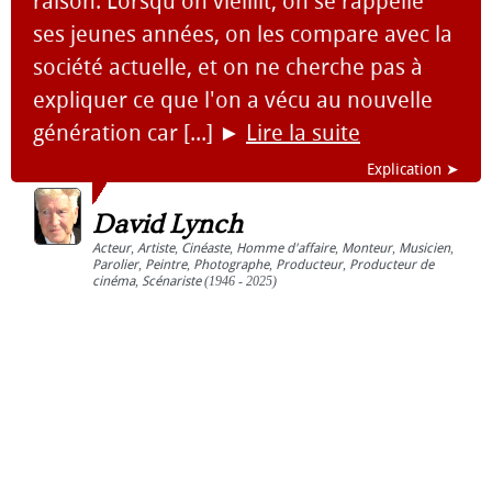
raison. Lorsqu'on vieillit, on se rappelle
ses jeunes années, on les compare avec la
société actuelle, et on ne cherche pas à
expliquer ce que l'on a vécu au nouvelle
génération car [...]
►
Lire la suite
Explication ➤
David Lynch
Acteur
,
Artiste
,
Cinéaste
,
Homme d'affaire
,
Monteur
,
Musicien
,
Parolier
,
Peintre
,
Photographe
,
Producteur
,
Producteur de
cinéma
,
Scénariste
(1946 - 2025)