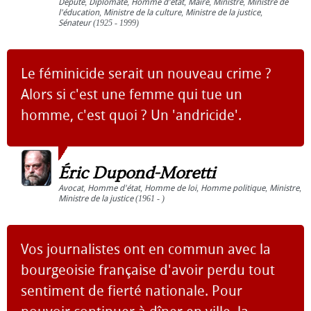
Député
,
Diplomate
,
Homme d'état
,
Maire
,
Ministre
,
Ministre de
l'éducation
,
Ministre de la culture
,
Ministre de la justice
,
Sénateur
(1925 - 1999)
Le féminicide serait un nouveau crime ?
Alors si c'est une femme qui tue un
homme, c'est quoi ? Un 'andricide'.
Éric Dupond-Moretti
Avocat
,
Homme d'état
,
Homme de loi
,
Homme politique
,
Ministre
,
Ministre de la justice
(1961 - )
Vos journalistes ont en commun avec la
bourgeoisie française d'avoir perdu tout
sentiment de fierté nationale. Pour