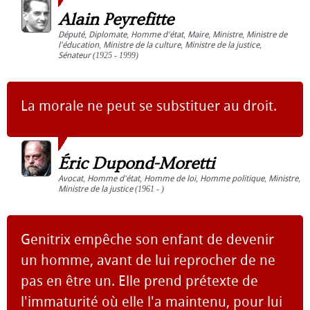
Alain Peyrefitte
Député
,
Diplomate
,
Homme d'état
,
Maire
,
Ministre
,
Ministre de
l'éducation
,
Ministre de la culture
,
Ministre de la justice
,
Sénateur
(1925 - 1999)
La morale ne peut se substituer au droit.
Éric Dupond-Moretti
Avocat
,
Homme d'état
,
Homme de loi
,
Homme politique
,
Ministre
,
Ministre de la justice
(1961 - )
Genitrix empêche son enfant de devenir
un homme, avant de lui reprocher de ne
pas en être un. Elle prend prétexte de
l'immaturité où elle l'a maintenu, pour lui