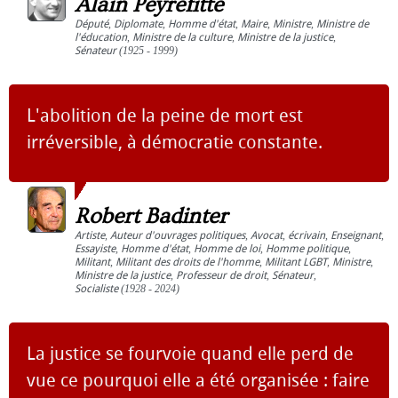
Alain Peyrefitte
Député
,
Diplomate
,
Homme d'état
,
Maire
,
Ministre
,
Ministre de
l'éducation
,
Ministre de la culture
,
Ministre de la justice
,
Sénateur
(1925 - 1999)
L'abolition de la peine de mort est
irréversible, à démocratie constante.
Robert Badinter
Artiste
,
Auteur d'ouvrages politiques
,
Avocat
,
écrivain
,
Enseignant
,
Essayiste
,
Homme d'état
,
Homme de loi
,
Homme politique
,
Militant
,
Militant des droits de l'homme
,
Militant LGBT
,
Ministre
,
Ministre de la justice
,
Professeur de droit
,
Sénateur
,
Socialiste
(1928 - 2024)
La justice se fourvoie quand elle perd de
vue ce pourquoi elle a été organisée : faire