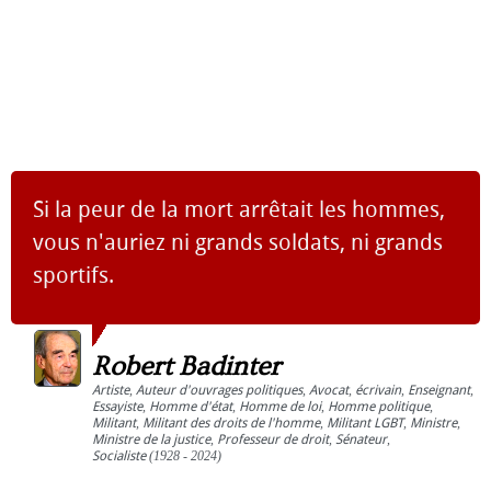
Si la peur de la mort arrêtait les hommes,
vous n'auriez ni grands soldats, ni grands
sportifs.
Robert Badinter
Artiste
,
Auteur d'ouvrages politiques
,
Avocat
,
écrivain
,
Enseignant
,
Essayiste
,
Homme d'état
,
Homme de loi
,
Homme politique
,
Militant
,
Militant des droits de l'homme
,
Militant LGBT
,
Ministre
,
Ministre de la justice
,
Professeur de droit
,
Sénateur
,
Socialiste
(1928 - 2024)