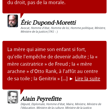
du droit, pas de la morale.
Éric Dupond-Moretti
Avocat
,
Homme d'état
,
Homme de loi
,
Homme politique
,
Ministre
,
Ministre de la justice
(1961 - )
La mère qui aime son enfant si fort,
qu'elle l'empêche de devenir adulte ; la «
mère castratrice » de Freud ; la « mère
arachne » d'Otto Rank, à l'affût au centre
de sa toile ; la Genitrix » [...]
►
Lire la suite
Alain Peyrefitte
Député
,
Diplomate
,
Homme d'état
,
Maire
,
Ministre
,
Ministre de
l'éducation
,
Ministre de la culture
,
Ministre de la justice
,