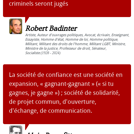
criminels seront jugés
Robert Badinter
Artiste
,
Auteur d'ouvrages politiques
,
Avocat
,
écrivain
,
Enseignant
,
Essayiste
,
Homme d'état
,
Homme de loi
,
Homme politique
,
Militant
,
Militant des droits de l'homme
,
Militant LGBT
,
Ministre
,
Ministre de la justice
,
Professeur de droit
,
Sénateur
,
Socialiste
(1928 - 2024)
La société de confiance est une société en
expansion, « gagnant-gagnant » (« si tu
gagnes, je gagne ») ; société de solidarité,
de projet commun, d'ouverture,
d'échange, de communication.