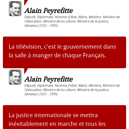
Alain Peyrefitte
Député
,
Diplomate
,
Homme d'état
,
Maire
,
Ministre
,
Ministre de
l'éducation
,
Ministre de la culture
,
Ministre de la justice
,
Sénateur
(1925 - 1999)
La télévision, c'est le gouvernement dans
la salle à manger de chaque Français.
Alain Peyrefitte
Député
,
Diplomate
,
Homme d'état
,
Maire
,
Ministre
,
Ministre de
l'éducation
,
Ministre de la culture
,
Ministre de la justice
,
Sénateur
(1925 - 1999)
La justice internationale se mettra
inévitablement en marche et tous les