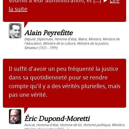
soumis à leur administration, et [...]
►
Lire
la suite
Alain Peyrefitte
Député
,
Diplomate
,
Homme d'état
,
Maire
,
Ministre
,
Ministre de
l'éducation
,
Ministre de la culture
,
Ministre de la justice
,
Sénateur
(1925 - 1999)
Il suffit d'avoir un peu fréquenté la justice
dans sa quotidienneté pour se rendre
compte qu'il y a des vérités plurielles, mais
pas une vérité.
Éric Dupond-Moretti
Avocat
,
Homme d'état
,
Homme de loi
,
Homme politique
,
Ministre
,