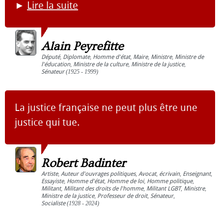
►
Lire la suite
Alain Peyrefitte
Député
,
Diplomate
,
Homme d'état
,
Maire
,
Ministre
,
Ministre de
l'éducation
,
Ministre de la culture
,
Ministre de la justice
,
Sénateur
(1925 - 1999)
La justice française ne peut plus être une
justice qui tue.
Robert Badinter
Artiste
,
Auteur d'ouvrages politiques
,
Avocat
,
écrivain
,
Enseignant
,
Essayiste
,
Homme d'état
,
Homme de loi
,
Homme politique
,
Militant
,
Militant des droits de l'homme
,
Militant LGBT
,
Ministre
,
Ministre de la justice
,
Professeur de droit
,
Sénateur
,
Socialiste
(1928 - 2024)