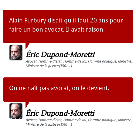
Alain Furbury disait qu'il faut 20 ans pour
faire un bon avocat. Il avait raison.
Éric Dupond-Moretti
Avocat
,
Homme d'état
,
Homme de loi
,
Homme politique
,
Ministre
,
Ministre de la justice
(1961 - )
On ne naît pas avocat, on le devient.
Éric Dupond-Moretti
Avocat
,
Homme d'état
,
Homme de loi
,
Homme politique
,
Ministre
,
Ministre de la justice
(1961 - )