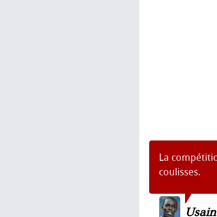
La compétition
coulisses.
Usain