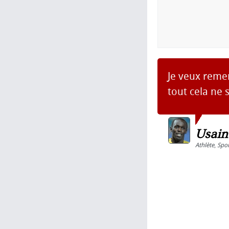
Je veux remer
tout cela ne s
Usain
Athlète
,
Spor