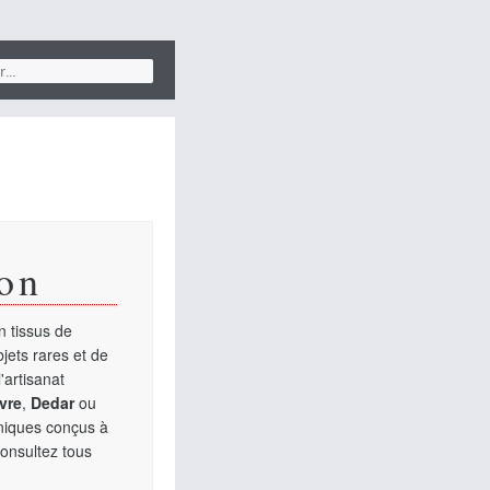
on
 tissus de
jets rares et de
'artisanat
vre
,
Dedar
ou
uniques conçus à
Consultez tous