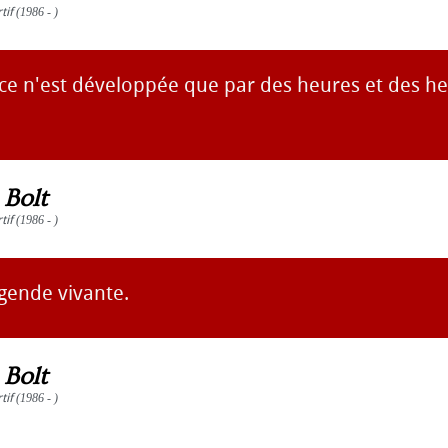
tif
(1986 - )
e n'est développée que par des heures et des h
 Bolt
tif
(1986 - )
égende vivante.
 Bolt
tif
(1986 - )