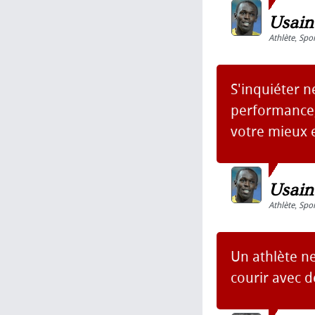
Usain
Athlète
,
Spor
S'inquiéter n
performance,
votre mieux e
Usain
Athlète
,
Spor
Un athlète ne
courir avec d