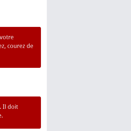
 votre
ez, courez de
Il doit
e.