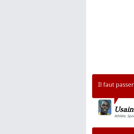
Il faut passer
Usain
Athlète
,
Spor