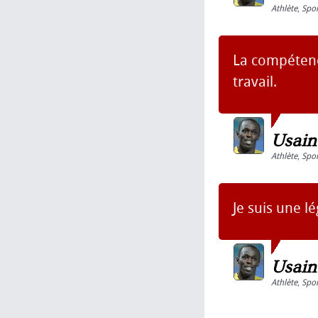
Athlète
,
Spor
La compétenc
travail.
Usain
Athlète
,
Spor
Je suis une l
Usain
Athlète
,
Spor