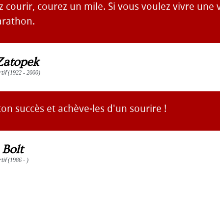
z courir, courez un mile. Si vous voulez vivre une v
arathon.
Zatopek
tif
(1922 - 2000)
ton succès et achève-les d'un sourire !
 Bolt
tif
(1986 - )