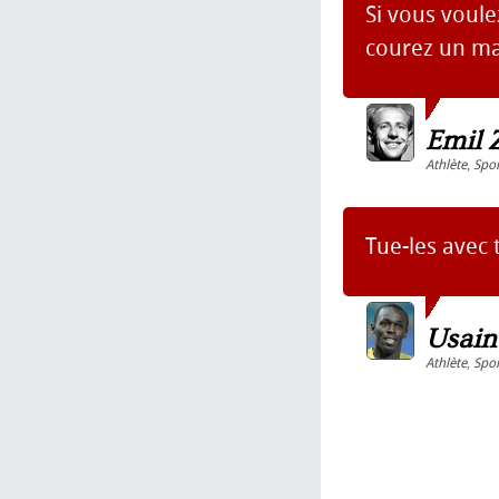
Si vous voule
courez un m
Emil 
Athlète
,
Spor
Tue-les avec 
Usain
Athlète
,
Spor